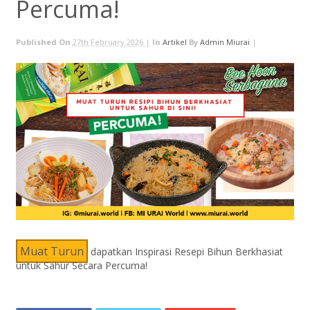
Percuma!
Published On
27th February 2026 |
In
Artikel
By
Admin Miurai
|
Muat Turun
dapatkan Inspirasi Resepi Bihun Berkhasiat
untuk Sahur Secara Percuma!