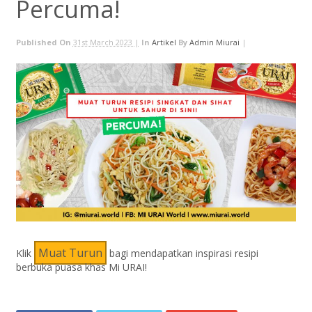
Percuma!
Published On
31st March 2023 |
In
Artikel
By
Admin Miurai
|
Muat Turun
Klik
bagi mendapatkan inspirasi resipi
berbuka puasa khas Mi URAI!